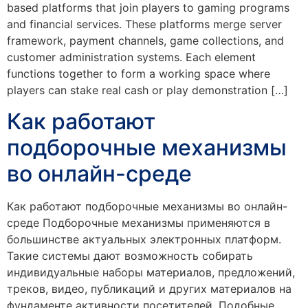
based platforms that join players to gaming programs
and financial services. These platforms merge server
framework, payment channels, game collections, and
customer administration systems. Each element
functions together to form a working space where
players can stake real cash or play demonstration […]
Как работают
подборочные механизмы
во онлайн-среде
Как работают подборочные механизмы во онлайн-
среде Подборочные механизмы применяются в
большинстве актуальных электронных платформ.
Такие системы дают возможность собирать
индивидуальные наборы материалов, предложений,
треков, видео, публикаций и других материалов на
фундаменте активности посетителей. Подобные