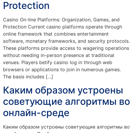
Protection
Casino On-line Platforms: Organization, Games, and
Protection Current casino platforms operate through
online framework that combines entertainment
software, monetary frameworks, and security protocols.
These platforms provide access to wagering operations
without needing in-person presence at traditional
venues. Players betify casino log in through web
browsers or applications to join in numerous games.
The basis includes […]
Каким образом устроены
советующие алгоритмы во
онлайн-среде
Каким образом устроены советующие алгоритмы во