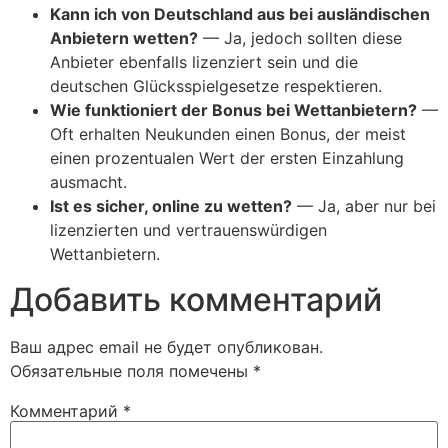
Kann ich von Deutschland aus bei ausländischen
Anbietern wetten?
— Ja, jedoch sollten diese
Anbieter ebenfalls lizenziert sein und die
deutschen Glücksspielgesetze respektieren.
Wie funktioniert der Bonus bei Wettanbietern?
—
Oft erhalten Neukunden einen Bonus, der meist
einen prozentualen Wert der ersten Einzahlung
ausmacht.
Ist es sicher, online zu wetten?
— Ja, aber nur bei
lizenzierten und vertrauenswürdigen
Wettanbietern.
Добавить комментарий
Ваш адрес email не будет опубликован.
Обязательные поля помечены
*
Комментарий
*