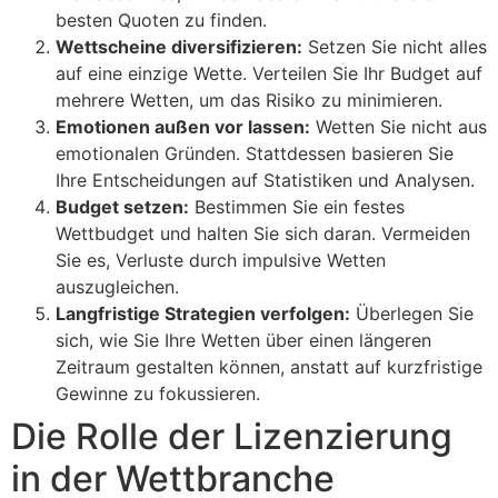
besten Quoten zu finden.
Wettscheine diversifizieren:
Setzen Sie nicht alles
auf eine einzige Wette. Verteilen Sie Ihr Budget auf
mehrere Wetten, um das Risiko zu minimieren.
Emotionen außen vor lassen:
Wetten Sie nicht aus
emotionalen Gründen. Stattdessen basieren Sie
Ihre Entscheidungen auf Statistiken und Analysen.
Budget setzen:
Bestimmen Sie ein festes
Wettbudget und halten Sie sich daran. Vermeiden
Sie es, Verluste durch impulsive Wetten
auszugleichen.
Langfristige Strategien verfolgen:
Überlegen Sie
sich, wie Sie Ihre Wetten über einen längeren
Zeitraum gestalten können, anstatt auf kurzfristige
Gewinne zu fokussieren.
Die Rolle der Lizenzierung
in der Wettbranche