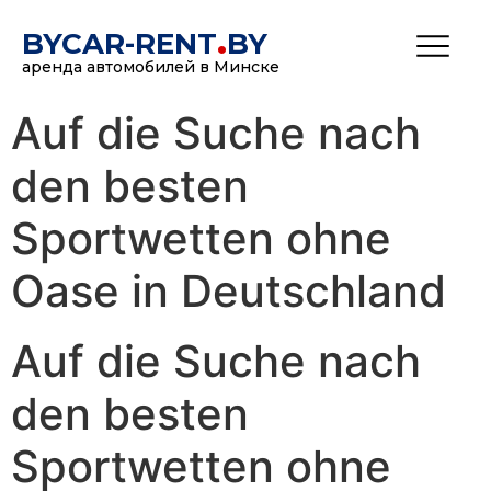
.
BYCAR-RENT
BY
аренда автомобилей в Минске
Auf die Suche nach
den besten
Sportwetten ohne
Oase in Deutschland
Auf die Suche nach
den besten
Sportwetten ohne