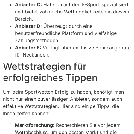
Anbieter C:
Hat sich auf den E-Sport spezialisiert
und bietet zahlreiche Wettmöglichkeiten in diesem
Bereich.
Anbieter D:
Überzeugt durch eine
benutzerfreundliche Plattform und vielfältige
Zahlungsmethoden.
Anbieter E:
Verfügt über exklusive Bonusangebote
für Neukunden.
Wettstrategien für
erfolgreiches Tippen
Um beim Sportwetten Erfolg zu haben, benötigt man
nicht nur einen zuverlässigen Anbieter, sondern auch
effektive Wettstrategien. Hier sind einige Tipps, die
Ihnen helfen können:
Marktforschung:
Recherchieren Sie vor jedem
Wettabschluss, um den besten Markt und die